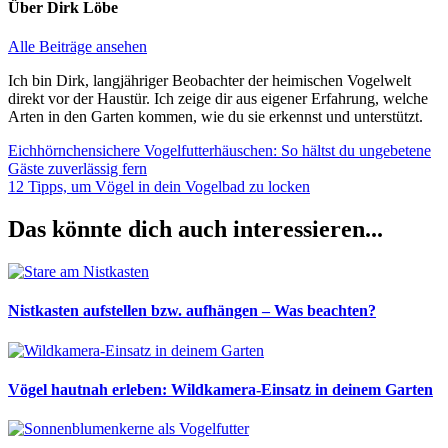
Über
Dirk Löbe
Alle Beiträge ansehen
Ich bin Dirk, langjähriger Beobachter der heimischen Vogelwelt
direkt vor der Haustür. Ich zeige dir aus eigener Erfahrung, welche
Arten in den Garten kommen, wie du sie erkennst und unterstützt.
Beitragsnavigation
Vorheriger
Eichhörnchensichere Vogelfutterhäuschen: So hältst du ungebetene
Beitrag:
Gäste zuverlässig fern
Nächster
12 Tipps, um Vögel in dein Vogelbad zu locken
Beitrag:
Das könnte dich auch interessieren...
Nistkasten aufstellen bzw. aufhängen – Was beachten?
Vögel hautnah erleben: Wildkamera-Einsatz in deinem Garten