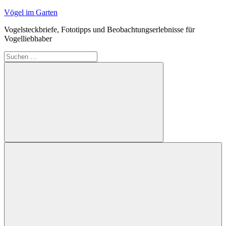
Zum
Vögel im Garten
Inhalt
Vogelsteckbriefe, Fototipps und Beobachtungserlebnisse für
springen
Vogelliebhaber
Suchen
nach:
Suchen