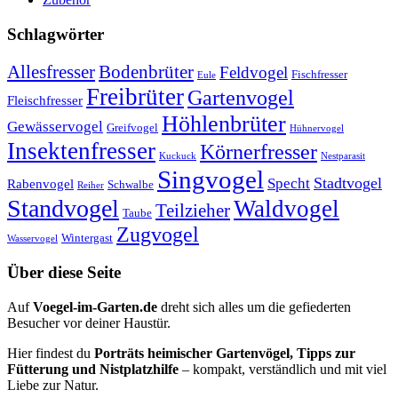
Schlagwörter
Allesfresser
Bodenbrüter
Feldvogel
Fischfresser
Eule
Freibrüter
Gartenvogel
Fleischfresser
Höhlenbrüter
Gewässervogel
Greifvogel
Hühnervogel
Insektenfresser
Körnerfresser
Kuckuck
Nestparasit
Singvogel
Stadtvogel
Specht
Rabenvogel
Schwalbe
Reiher
Standvogel
Waldvogel
Teilzieher
Taube
Zugvogel
Wintergast
Wasservogel
Über diese Seite
Auf
Voegel-im-Garten.de
dreht sich alles um die gefiederten
Besucher vor deiner Haustür.
Hier findest du
Porträts heimischer Gartenvögel, Tipps zur
Fütterung und Nistplatzhilfe
– kompakt, verständlich und mit viel
Liebe zur Natur.