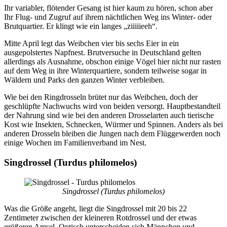
Ihr variabler, flötender Gesang ist hier kaum zu hören, schon aber
Ihr Flug- und Zugruf auf ihrem nächtlichen Weg ins Winter- oder
Brutquartier. Er klingt wie ein langes „ziiiiieeh“.
Mitte April legt das Weibchen vier bis sechs Eier in ein
ausgepolstertes Napfnest. Brutversuche in Deutschland gelten
allerdings als Ausnahme, obschon einige Vögel hier nicht nur rasten
auf dem Weg in ihre Winterquartiere, sondern teilweise sogar in
Wäldern und Parks den ganzen Winter verbleiben.
Wie bei den Ringdrosseln brütet nur das Weibchen, doch der
geschlüpfte Nachwuchs wird von beiden versorgt. Hauptbestandteil
der Nahrung sind wie bei den anderen Drosselarten auch tierische
Kost wie Insekten, Schnecken, Würmer und Spinnen. Anders als bei
anderen Drosseln bleiben die Jungen nach dem Flüggewerden noch
einige Wochen im Familienverband im Nest.
Singdrossel (Turdus philomelos)
Singdrossel (Turdus philomelos)
Was die Größe angeht, liegt die Singdrossel mit 20 bis 22
Zentimeter zwischen der kleineren Rotdrossel und der etwas
größeren Amsel. Optisch unterscheiden sich Männchen und