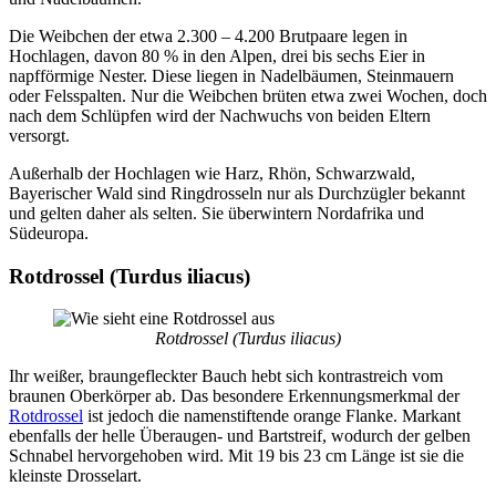
Die Weibchen der etwa 2.300 – 4.200 Brutpaare legen in
Hochlagen, davon 80 % in den Alpen, drei bis sechs Eier in
napfförmige Nester. Diese liegen in Nadelbäumen, Steinmauern
oder Felsspalten. Nur die Weibchen brüten etwa zwei Wochen, doch
nach dem Schlüpfen wird der Nachwuchs von beiden Eltern
versorgt.
Außerhalb der Hochlagen wie Harz, Rhön, Schwarzwald,
Bayerischer Wald sind Ringdrosseln nur als Durchzügler bekannt
und gelten daher als selten. Sie überwintern Nordafrika und
Südeuropa.
Rotdrossel (Turdus iliacus)
Rotdrossel (Turdus iliacus)
Ihr weißer, braungefleckter Bauch hebt sich kontrastreich vom
braunen Oberkörper ab. Das besondere Erkennungsmerkmal der
Rotdrossel
ist jedoch die namenstiftende orange Flanke. Markant
ebenfalls der helle Überaugen- und Bartstreif, wodurch der gelben
Schnabel hervorgehoben wird. Mit 19 bis 23 cm Länge ist sie die
kleinste Drosselart.