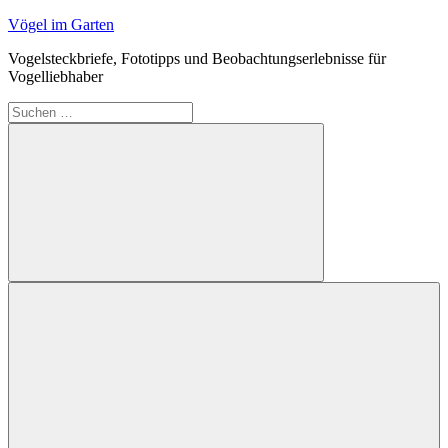
Zum
Vögel im Garten
Inhalt
Vogelsteckbriefe, Fototipps und Beobachtungserlebnisse für
springen
Vogelliebhaber
Suchen
nach:
Suchen