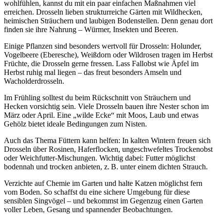
wohlfühlen, kannst du mit ein paar einfachen Maßnahmen viel
erreichen. Drosseln lieben strukturreiche Gärten mit Wildhecken,
heimischen Sträuchern und laubigen Bodenstellen. Denn genau dort
finden sie ihre Nahrung – Würmer, Insekten und Beeren.
Einige Pflanzen sind besonders wertvoll für Drosseln: Holunder,
Vogelbeere (Eberesche), Weißdorn oder Wildrosen tragen im Herbst
Früchte, die Drosseln gerne fressen. Lass Fallobst wie Äpfel im
Herbst ruhig mal liegen – das freut besonders Amseln und
Wacholderdrosseln.
Im Frühling solltest du beim Rückschnitt von Sträuchern und
Hecken vorsichtig sein. Viele Drosseln bauen ihre Nester schon im
März oder April. Eine „wilde Ecke“ mit Moos, Laub und etwas
Gehölz bietet ideale Bedingungen zum Nisten.
Auch das Thema Füttern kann helfen: In kalten Wintern freuen sich
Drosseln über Rosinen, Haferflocken, ungeschwefeltes Trockenobst
oder Weichfutter-Mischungen. Wichtig dabei: Futter möglichst
bodennah und trocken anbieten, z. B. unter einem dichten Strauch.
Verzichte auf Chemie im Garten und halte Katzen möglichst fern
vom Boden. So schaffst du eine sichere Umgebung für diese
sensiblen Singvögel – und bekommst im Gegenzug einen Garten
voller Leben, Gesang und spannender Beobachtungen.