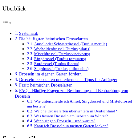
Überblick
Systematik
Die häufigsten heimischen Drosselarten
Amsel oder Schwarzdrossel (Turdus merula)
Wacholderdrossel (Turdus pilaris)
Misteldrossel (Turdus viscivorus)
Ringdrossel (Turdus torquatus)
Rotdrossel (Turdus iliacus)
Singdrossel (Turdus philomelos)
Drosseln im eigenen Garten fördern
Drosseln beobachten und erkennen – Tipps für Anfänger
Fazit: heimischen Drosselarten
FAQ – Häufige Fragen zur Bestimmung und Beobachtung von
Drosseln
Wie unterscheide ich Amsel, Singdrossel und Misteldrossel
am besten?
Welche Drosselarten überwintern in Deutschland?
Was fressen Drosseln am liebsten im Winter?
Wann singen Drosseln – und warum?
Kann ich Drosseln in meinen Garten locken?