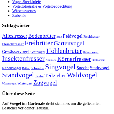
Vogel-Steckbriefe
Vogelfotografie & Vogelbeobachtung
Wissenswertes
Zubehör
Schlagwörter
Allesfresser
Bodenbrüter
Feldvogel
Fischfresser
Eule
Freibrüter
Gartenvogel
Fleischfresser
Höhlenbrüter
Gewässervogel
Greifvogel
Hühnervogel
Insektenfresser
Körnerfresser
Kuckuck
Nestparasit
Singvogel
Stadtvogel
Specht
Rabenvogel
Schwalbe
Reiher
Standvogel
Waldvogel
Teilzieher
Taube
Zugvogel
Wintergast
Wasservogel
Über diese Seite
Auf
Voegel-im-Garten.de
dreht sich alles um die gefiederten
Besucher vor deiner Haustür.