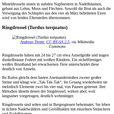
Misteldrosseln nisten in stabilen Napfnestern in Nadelbäumen,
gebaut aus Lehm, Moos und Flechten. Sowohl die Brut als auch die
Versorgung des Schlupfes aus den vier ab März bebrüteten Eiern
wird von beiden Elternteilen übernommen.
Ringdrossel (Turdus torquatus)
Andreas Trepte
,
CC BY-SA 2.5
, via Wikimedia
Commons
Ringdrosseln haben mit 24 bis 27 cm etwa Amselgröße und tragen
dunkelbraune Federn mit weißen Rändern. Ein sichelförmiges
weißes Brustband bei erwachsenen Tiere unterscheidet diese
deutlich von Amseln.
Ihr Rufen gleicht dem harten Aneinanderstoßen zweier großer
Steine und klingt wie „Tak-Tak-Tak“. Im Gesang wiederholen sie
melodisch Elemente zwei bis vier mal, von Pausen getrennt. Ihre
Melodien ähneln denen der Singdrossel, wirken aber, weil
langsamer vorgetragen, deutlich wehmütiger.
Ringdrosseln sind selten und in Bergregionen beheimatet. Sie leben
in lichten Nadelwäldern und Geröllhalden mit einzelnen Sträuchern
und Nadelbäumen.