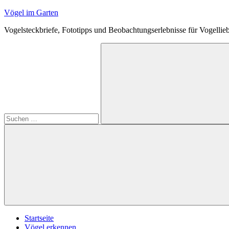
Zum
Vögel im Garten
Inhalt
Vogelsteckbriefe, Fototipps und Beobachtungserlebnisse für Vogellie
springen
Suchen
nach:
Suchen
Startseite
Vögel erkennen