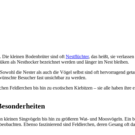
 Die kleinen Bodenbrüter sind oft
Nestflüchter
, das heißt, sie verlass
Küken als Nesthocker bezeichnet werden und länger im Nest bleiben.
 Sowohl die Nester als auch die Vögel selbst sind oft hervorragend ge
wünschte Besucher fast unsichtbar zu werden.
chen Feldlerchen bis hin zu exotischen Kiebitzen – sie alle haben ihre 
Besonderheiten
on kleinen Singvögeln bis hin zu größeren Wat- und Moosvögeln. Ein bek
eobachten. Ebenso faszinierend sind Feldlerchen, deren Gesang oft da