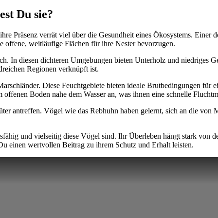
st Du sie?
ihre Präsenz verrät viel über die Gesundheit eines Ökosystems. Einer 
e offene, weitläufige Flächen für ihre Nester bevorzugen.
h. In diesen dichteren Umgebungen bieten Unterholz und niedriges Geb
reichen Regionen verknüpft ist.
Marschländer. Diese Feuchtgebiete bieten ideale Brutbedingungen für 
m offenen Boden nahe dem Wasser an, was ihnen eine schnelle Fluchtmög
rüter antreffen. Vögel wie das Rebhuhn haben gelernt, sich an die vo
fähig und vielseitig diese Vögel sind. Ihr Überleben hängt stark von d
u einen wertvollen Beitrag zu ihrem Schutz und Erhalt leisten.