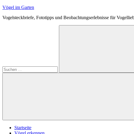
Zum
Vögel im Garten
Inhalt
Vogelsteckbriefe, Fototipps und Beobachtungserlebnisse für Vogellie
springen
Suchen
nach:
Suchen
Startseite
Vögel erkennen