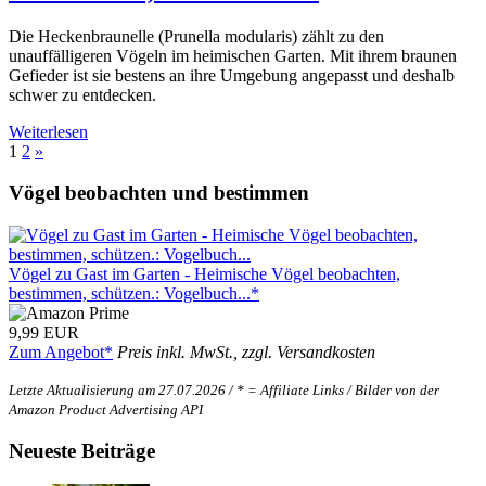
Die Heckenbraunelle (Prunella modularis) zählt zu den
unauffälligeren Vögeln im heimischen Garten. Mit ihrem braunen
Gefieder ist sie bestens an ihre Umgebung angepasst und deshalb
schwer zu entdecken.
Weiterlesen
Seitennummerierung
Nächste
1
2
»
Beiträge
der
Vögel beobachten und bestimmen
Beiträge
Vögel zu Gast im Garten - Heimische Vögel beobachten,
bestimmen, schützen.: Vogelbuch...*
9,99 EUR
Zum Angebot*
Preis inkl. MwSt., zzgl. Versandkosten
Letzte Aktualisierung am 27.07.2026 / * = Affiliate Links / Bilder von der
Amazon Product Advertising API
Neueste Beiträge