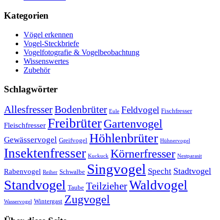
Kategorien
Vögel erkennen
Vogel-Steckbriefe
Vogelfotografie & Vogelbeobachtung
Wissenswertes
Zubehör
Schlagwörter
Allesfresser
Bodenbrüter
Feldvogel
Fischfresser
Eule
Freibrüter
Gartenvogel
Fleischfresser
Höhlenbrüter
Gewässervogel
Greifvogel
Hühnervogel
Insektenfresser
Körnerfresser
Kuckuck
Nestparasit
Singvogel
Stadtvogel
Specht
Rabenvogel
Schwalbe
Reiher
Standvogel
Waldvogel
Teilzieher
Taube
Zugvogel
Wintergast
Wasservogel