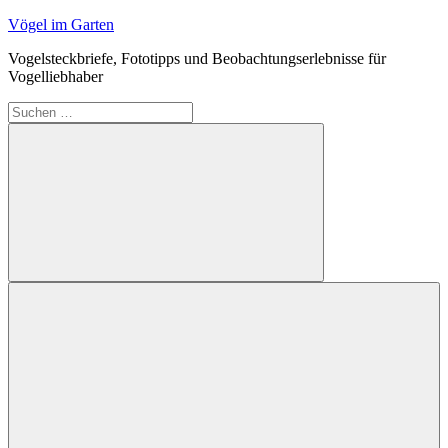
Zum
Vögel im Garten
Inhalt
Vogelsteckbriefe, Fototipps und Beobachtungserlebnisse für
springen
Vogelliebhaber
Suchen
nach:
Suchen