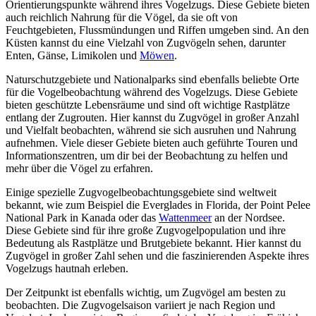
Orientierungspunkte während ihres Vogelzugs. Diese Gebiete bieten
auch reichlich Nahrung für die Vögel, da sie oft von
Feuchtgebieten, Flussmündungen und Riffen umgeben sind. An den
Küsten kannst du eine Vielzahl von Zugvögeln sehen, darunter
Enten, Gänse, Limikolen und
Möwen
.
Naturschutzgebiete und Nationalparks sind ebenfalls beliebte Orte
für die Vogelbeobachtung während des Vogelzugs. Diese Gebiete
bieten geschützte Lebensräume und sind oft wichtige Rastplätze
entlang der Zugrouten. Hier kannst du Zugvögel in großer Anzahl
und Vielfalt beobachten, während sie sich ausruhen und Nahrung
aufnehmen. Viele dieser Gebiete bieten auch geführte Touren und
Informationszentren, um dir bei der Beobachtung zu helfen und
mehr über die Vögel zu erfahren.
Einige spezielle Zugvogelbeobachtungsgebiete sind weltweit
bekannt, wie zum Beispiel die Everglades in Florida, der Point Pelee
National Park in Kanada oder das
Wattenmeer
an der Nordsee.
Diese Gebiete sind für ihre große Zugvogelpopulation und ihre
Bedeutung als Rastplätze und Brutgebiete bekannt. Hier kannst du
Zugvögel in großer Zahl sehen und die faszinierenden Aspekte ihres
Vogelzugs hautnah erleben.
Der Zeitpunkt ist ebenfalls wichtig, um Zugvögel am besten zu
beobachten. Die Zugvogelsaison variiert je nach Region und