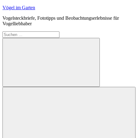
Zum
Vögel im Garten
Inhalt
Vogelsteckbriefe, Fototipps und Beobachtungserlebnisse für
springen
Vogelliebhaber
Suchen
nach:
Suchen