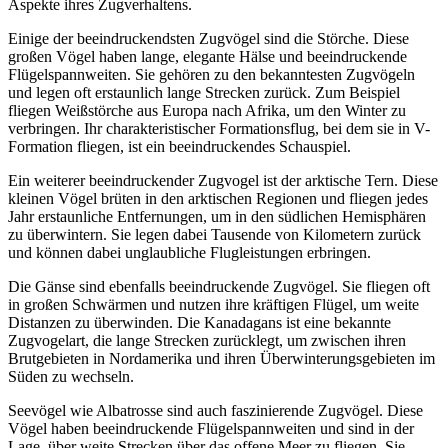
Aspekte ihres Zugverhaltens.
Einige der beeindruckendsten Zugvögel sind die Störche. Diese
großen Vögel haben lange, elegante Hälse und beeindruckende
Flügelspannweiten. Sie gehören zu den bekanntesten Zugvögeln
und legen oft erstaunlich lange Strecken zurück. Zum Beispiel
fliegen Weißstörche aus Europa nach Afrika, um den Winter zu
verbringen. Ihr charakteristischer Formationsflug, bei dem sie in V-
Formation fliegen, ist ein beeindruckendes Schauspiel.
Ein weiterer beeindruckender Zugvogel ist der arktische Tern. Diese
kleinen Vögel brüten in den arktischen Regionen und fliegen jedes
Jahr erstaunliche Entfernungen, um in den südlichen Hemisphären
zu überwintern. Sie legen dabei Tausende von Kilometern zurück
und können dabei unglaubliche Flugleistungen erbringen.
Die Gänse sind ebenfalls beeindruckende Zugvögel. Sie fliegen oft
in großen Schwärmen und nutzen ihre kräftigen Flügel, um weite
Distanzen zu überwinden. Die Kanadagans ist eine bekannte
Zugvogelart, die lange Strecken zurücklegt, um zwischen ihren
Brutgebieten in Nordamerika und ihren Überwinterungsgebieten im
Süden zu wechseln.
Seevögel wie Albatrosse sind auch faszinierende Zugvögel. Diese
Vögel haben beeindruckende Flügelspannweiten und sind in der
Lage, über weite Strecken über das offene Meer zu fliegen. Sie