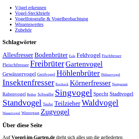
Vögel erkennen
Vogel-Steckbriefe
Vogelfotografie & Vogelbeobachtung
Wissenswertes
Zubehör
Schlagwörter
Allesfresser
Bodenbrüter
Feldvogel
Fischfresser
Eule
Freibrüter
Gartenvogel
Fleischfresser
Höhlenbrüter
Gewässervogel
Greifvogel
Hühnervogel
Insektenfresser
Körnerfresser
Kuckuck
Nestparasit
Singvogel
Stadtvogel
Specht
Rabenvogel
Schwalbe
Reiher
Standvogel
Waldvogel
Teilzieher
Taube
Zugvogel
Wintergast
Wasservogel
Über diese Seite
Auf
Voegel-im-Garten.de
dreht sich alles um die gefiederten