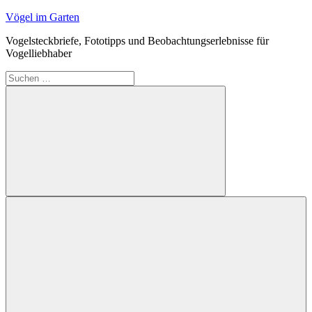
Zum
Vögel im Garten
Inhalt
Vogelsteckbriefe, Fototipps und Beobachtungserlebnisse für
springen
Vogelliebhaber
Suchen
nach:
Suchen