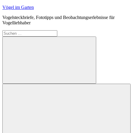
Zum
Vögel im Garten
Inhalt
Vogelsteckbriefe, Fototipps und Beobachtungserlebnisse für
springen
Vogelliebhaber
Suchen
nach:
Suchen