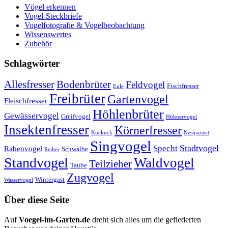
Vögel erkennen
Vogel-Steckbriefe
Vogelfotografie & Vogelbeobachtung
Wissenswertes
Zubehör
Schlagwörter
Allesfresser
Bodenbrüter
Feldvogel
Fischfresser
Eule
Freibrüter
Gartenvogel
Fleischfresser
Höhlenbrüter
Gewässervogel
Greifvogel
Hühnervogel
Insektenfresser
Körnerfresser
Kuckuck
Nestparasit
Singvogel
Stadtvogel
Specht
Rabenvogel
Schwalbe
Reiher
Standvogel
Waldvogel
Teilzieher
Taube
Zugvogel
Wintergast
Wasservogel
Über diese Seite
Auf
Voegel-im-Garten.de
dreht sich alles um die gefiederten