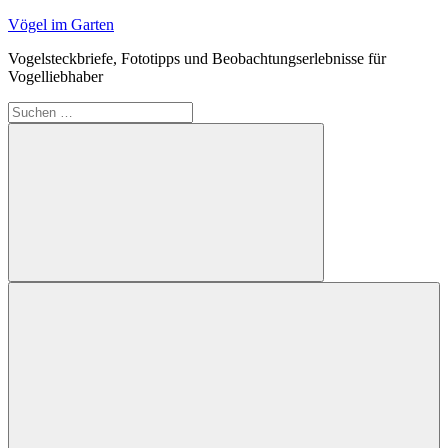
Zum
Vögel im Garten
Inhalt
Vogelsteckbriefe, Fototipps und Beobachtungserlebnisse für
springen
Vogelliebhaber
Suchen
nach:
Suchen