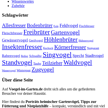
Wissenswertes
Zubehör
Schlagwörter
Allesfresser
Bodenbrüter
Feldvogel
Fischfresser
Eule
Freibrüter
Gartenvogel
Fleischfresser
Höhlenbrüter
Gewässervogel
Greifvogel
Hühnervogel
Insektenfresser
Körnerfresser
Kuckuck
Nestparasit
Singvogel
Stadtvogel
Specht
Rabenvogel
Schwalbe
Reiher
Standvogel
Waldvogel
Teilzieher
Taube
Zugvogel
Wintergast
Wasservogel
Über diese Seite
Auf
Voegel-im-Garten.de
dreht sich alles um die gefiederten
Besucher vor deiner Haustür.
Hier findest du
Porträts heimischer Gartenvögel, Tipps zur
Fütterung und Nistplatzhilfe
– kompakt, verständlich und mit viel